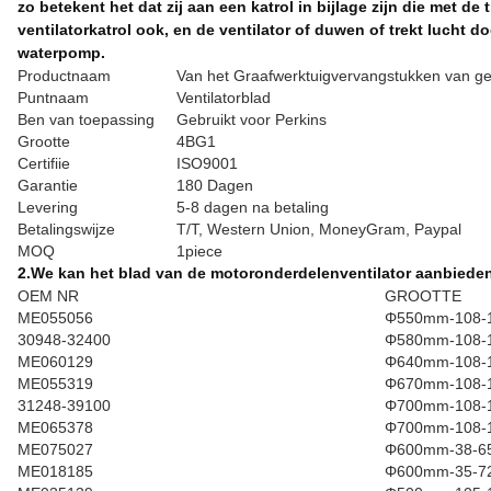
zo betekent het dat zij aan een katrol in bijlage zijn die met d
ventilatorkatrol ook, en de ventilator of duwen of trekt lucht d
waterpomp.
Productnaam
Van het Graafwerktuigvervangstukken van ge
Puntnaam
Ventilatorblad
Ben van toepassing
Gebruikt voor Perkins
Grootte
4BG1
Certifiie
ISO9001
Garantie
180 Dagen
Levering
5-8 dagen na betaling
Betalingswijze
T/T, Western Union, MoneyGram, Paypal
MOQ
1piece
2.We kan het blad van de motoronderdelenventilator aanbieden
OEM NR
GROOTTE
ME055056
Φ550mm-108-
30948-32400
Φ580mm-108-
ME060129
Φ640mm-108-
ME055319
Φ670mm-108-
31248-39100
Φ700mm-108-
ME065378
Φ700mm-108-
ME075027
Φ600mm-38-65
ME018185
Φ600mm-35-72