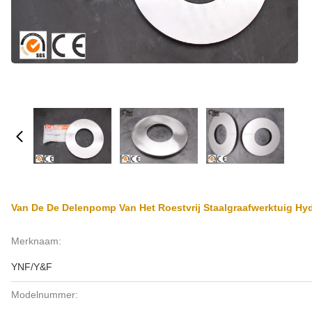
Van De De Delenpomp Van Het Roestvrij Staalgraafwerktuig H
Merknaam:
YNF/Y&F
Modelnummer: