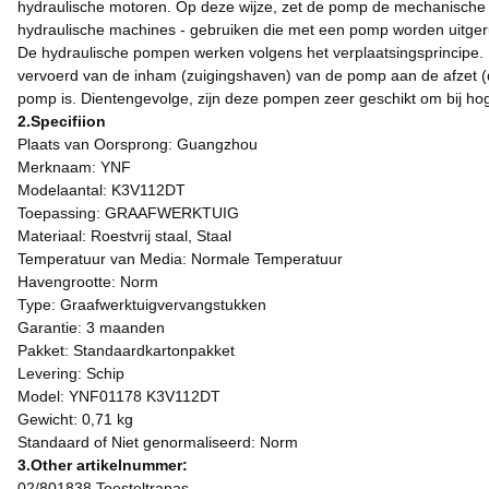
hydraulische motoren. Op deze wijze, zet de pomp de mechanische ene
hydraulische machines - gebruiken die met een pomp worden uitgerust
De hydraulische pompen werken volgens het verplaatsingsprincipe. 
vervoerd van de inham (zuigingshaven) van de pomp aan de afzet (
pomp is. Dientengevolge, zijn deze pompen zeer geschikt om bij hog
2.Specifiion
Plaats van Oorsprong: Guangzhou
Merknaam: YNF
Modelaantal: K3V112DT
Toepassing: GRAAFWERKTUIG
Materiaal: Roestvrij staal, Staal
Temperatuur van Media: Normale Temperatuur
Havengrootte: Norm
Type: Graafwerktuigvervangstukken
Garantie: 3 maanden
Pakket: Standaardkartonpakket
Levering: Schip
Model: YNF01178 K3V112DT
Gewicht: 0,71 kg
Standaard of Niet genormaliseerd: Norm
3.Other artikelnummer:
02/801838 Toesteltrapas