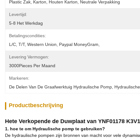
Plastic Zak, Karton, Houten Karton, Neutrale Verpakking
Levertijd:
5-8 Het Werkdag
Betalingscondities:
L/C, T/T, Western Union, Paypal MoneyGram,
Levering Vermogen:
3000Pieces Per Maand
Markeren:
De Delen Van De Graafwerktuig Hydraulische Pomp
, 
Hydraulisch
Productbeschrijving
Hete Verkopende de Duwplaat van YNF01178 K3V1
1. hoe te om Hydraulische pomp te gebruiken?
De hydraulische pompen zijn bronnen van macht voor vele dynamisch