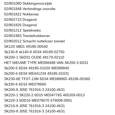
02/801080 Dekkingsvoorzijde
02/801848 Verbindings voorolie
02/801822 Nokkenas
02/802723 Dragend
02/801826 Dragend
02/801212 Speldreeks
02/801983 Toestelnokkenas
02/802012 Schacht nuttelozer toestel
SK120 4BD1 49185-00540
Sk130-8 sk140-8 4D34 49189-02750
SK200-1 S6D31 OUDE 49179-02110
HET NIEUWE TYPE ME088488 VAN SK200-3 6D31
Sk200-5 6D34 49185-01020 ME088840
Sk200-6 6D34 ME441234 49185-01031
SK230-6E TF07-13M 6D34 ME088865 49186-00360
Sk330-6 6D16 ME078660
SK200-8 J05E 761916-3 24100-4631
SK220-1 SK220-2 6D15 ME047765 465269-0013
SK220-3 6DD16 ME078070 479008-0001
SK210-8 J05E 761916-3 24100-4631
SK250-8 J05E 761916-3 24100-4631