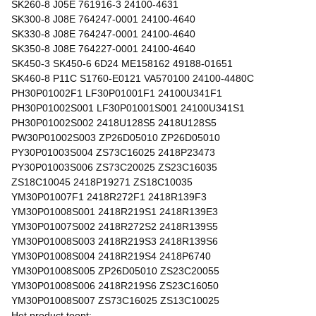
SK260-8 J05E 761916-3 24100-4631
SK300-8 J08E 764247-0001 24100-4640
SK330-8 J08E 764247-0001 24100-4640
SK350-8 J08E 764227-0001 24100-4640
SK450-3 SK450-6 6D24 ME158162 49188-01651
SK460-8 P11C S1760-E0121 VA570100 24100-4480C
PH30P01002F1 LF30P01001F1 24100U341F1
PH30P01002S001 LF30P01001S001 24100U341S1
PH30P01002S002 2418U128S5 2418U128S5
PW30P01002S003 ZP26D05010 ZP26D05010
PY30P01003S004 ZS73C16025 2418P23473
PY30P01003S006 ZS73C20025 ZS23C16035
ZS18C10045 2418P19271 ZS18C10035
YM30P01007F1 2418R272F1 2418R139F3
YM30P01008S001 2418R219S1 2418R139E3
YM30P01007S002 2418R272S2 2418R139S5
YM30P01008S003 2418R219S3 2418R139S6
YM30P01008S004 2418R219S4 2418P6740
YM30P01008S005 ZP26D05010 ZS23C20055
YM30P01008S006 2418R219S6 ZS23C16050
YM30P01008S007 ZS73C16025 ZS13C10025
Het product toont: