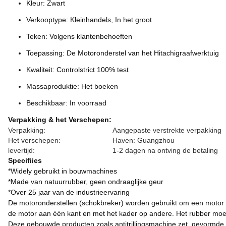
Kleur: Zwart
Verkooptype: Kleinhandels, In het groot
Teken: Volgens klantenbehoeften
Toepassing: De Motoronderstel van het Hitachigraafwerktuig
Kwaliteit: Controlstrict 100% test
Massaproduktie: Het boeken
Beschikbaar: In voorraad
Verpakking & het Verschepen:
Verpakking:
Aangepaste verstrekte verpakking
Het verschepen:
Haven: Guangzhou
levertijd:
1-2 dagen na ontving de betaling
Specifiies
*Widely gebruikt in bouwmachines
*Made van natuurrubber, geen ondraaglijke geur
*Over 25 jaar van de industrieervaring
De motoronderstellen (schokbreker) worden gebruikt om een motor a
de motor aan één kant en met het kader op andere. Het rubber moet 
Deze gebouwde producten zoals antitrillingsmachine zet, gevormde r