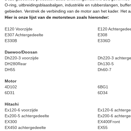
O-ring, uitbreidingsblaasbalgen, industriële en rubberslangen, buff
gebieden. Verstrek de verbinding van de motor aan het kader. Het aa
Hier is onze lijst van de motorsteun zoals hieronder:
E120 Voorzijde
E120 Achtergedee
E307 Achtergedeelte
E308
E330B
E336D
Daewoo/Doosan
Dh220-3 voorzijde
Dh220-3 achterge
DH280Rear
Dh130-5
DH55
Dh60-7
Motor
4D102
6BG1
6D31
6D34
Hitachi
Ex120-6 voorzijde
Ex120-6 achterge
Ex200-5 achtergedeelte
Ex200-6 achterge
EX300
EX400Front
EX450 achtergedeelte
EX55