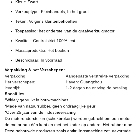
Kleur: Zwart
Verkooptype: Kleinhandels, In het groot
Teken: Volgens klantenbehoeften
Toepassing: het onderstel van de graafwerktuigmotor
Kwaliteit: Controlstrict 100% test
Massaproduktie: Het boeken
Beschikbaar: In voorraad
Verpakking & het Verschepen:
Verpakking:
Aangepaste verstrekte verpakking
Het verschepen:
Haven: Guangzhou
levertijd:
1-2 dagen na ontving de betaling
Specifiies
*Widely gebruikt in bouwmachines
*Made van natuurrubber, geen ondraaglijke geur
*Over 25 jaar van de industrieervaring
De motoronderstellen (schokbreker) worden gebruikt om een motor a
de motor aan één kant en met het kader op andere. Het rubber moet 
Deze gebouwde producten zoals antitrillingsmachine zet, gevormde r