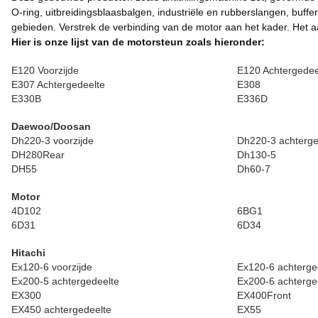
O-ring, uitbreidingsblaasbalgen, industriële en rubberslangen, buff
gebieden. Verstrek de verbinding van de motor aan het kader. Het aa
Hier is onze lijst van de motorsteun zoals hieronder:
E120 Voorzijde
E120 Achtergedee
E307 Achtergedeelte
E308
E330B
E336D
Daewoo/Doosan
Dh220-3 voorzijde
Dh220-3 achterge
DH280Rear
Dh130-5
DH55
Dh60-7
Motor
4D102
6BG1
6D31
6D34
Hitachi
Ex120-6 voorzijde
Ex120-6 achterge
Ex200-5 achtergedeelte
Ex200-6 achterge
EX300
EX400Front
EX450 achtergedeelte
EX55