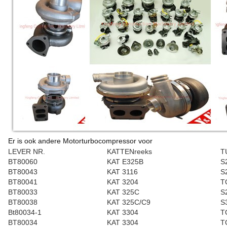
Er is ook andere Motorturbocompressor voor
LEVER NR.
KATTENreeks
T
BT80060
KAT E325B
S
BT80043
KAT 3116
S
BT80041
KAT 3204
T
BT80033
KAT 325C
S
BT80038
KAT 325C/C9
S
Bt80034-1
KAT 3304
T
BT80034
KAT 3304
T