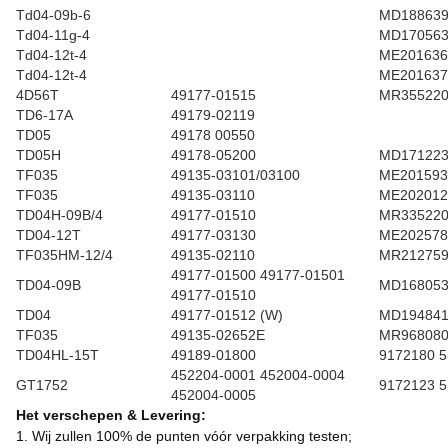
Td04-09b-6
MD18863
Td04-11g-4
MD17056
Td04-12t-4
ME201636
Td04-12t-4
ME201637
4D56T
49177-01515
MR35522
TD6-17A
49179-02119
TD05
49178 00550
TD05H
49178-05200
MD17122
TF035
49135-03101/03100
ME201593
TF035
49135-03110
ME202012
TD04H-09B/4
49177-01510
MR335220
TD04-12T
49177-03130
ME202578
TF035HM-12/4
49135-02110
MR21275
49177-01500 49177-01501
TD04-09B
MD168053
49177-01510
TD04
49177-01512 (W)
MD19484
TF035
49135-02652E
MR96808
TD04HL-15T
49189-01800
9172180 
452204-0001 452004-0004
GT1752
9172123 
452004-0005
Het verschepen & Levering:
1. Wij zullen 100% de punten vóór verpakking testen;