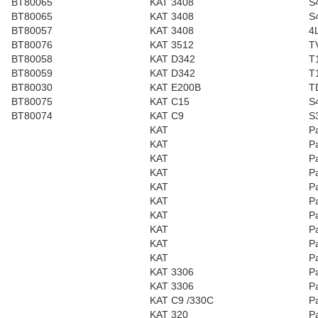
BT80065
KAT 3408
S
BT80065
KAT 3408
S
BT80057
KAT 3408
4
BT80076
KAT 3512
T
BT80058
KAT D342
T
BT80059
KAT D342
T
BT80030
KAT E200B
T
BT80075
KAT C15
S
BT80074
KAT C9
S
KAT
P
KAT
P
KAT
P
KAT
P
KAT
P
KAT
P
KAT
P
KAT
P
KAT
P
KAT
P
KAT 3306
P
KAT 3306
P
KAT C9 /330C
P
KAT 320
P