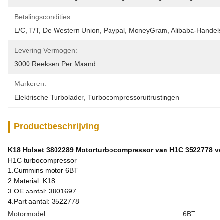
Betalingscondities:
L/C, T/T, De Western Union, Paypal, MoneyGram, Alibaba-Handel
Levering Vermogen:
3000 Reeksen Per Maand
Markeren:
Elektrische Turbolader
, 
Turbocompressoruitrustingen
Productbeschrijving
K18 Holset 3802289 Motorturbocompressor van H1C 3522778 
H1C turbocompressor
1.Cummins motor 6BT
2.Material: K18
3.OE aantal: 3801697
4.Part aantal: 3522778
Motormodel
6BT