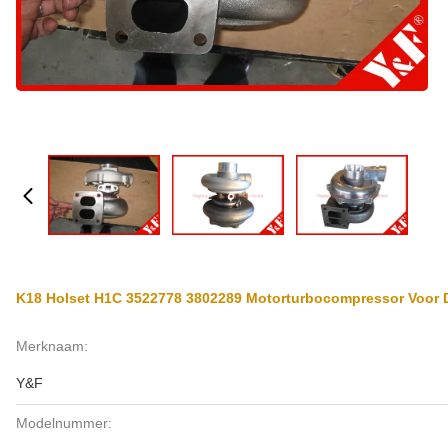
K18 Holset H1C 3522778 3802289 Motorturbocompressor Voor
Merknaam:
Y&F
Modelnummer: