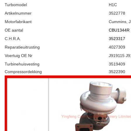
Turbomodel
H1C
Artikelnummer
3522778
Motorfabrikant
Cummins, J
OE aantal
CBU1344R
C.H.R.A.
3523317
Reparatieuitrusting
4027309
Voertuig OE Nr
J919115 J9
Turbinehuisvesting
3519409
Compressordekking
3522390