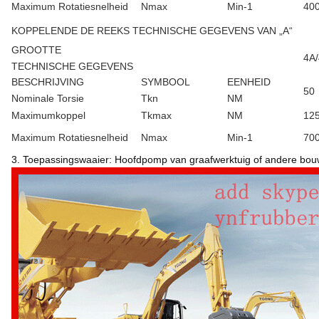
Maximum Rotatiesnelheid
Nmax
Min-1
40
KOPPELENDE DE REEKS TECHNISCHE GEGEVENS VAN „A“
GROOTTE
4A
TECHNISCHE GEGEVENS
BESCHRIJVING
SYMBOOL
EENHEID
50
Nominale Torsie
Tkn
NM
Maximumkoppel
Tkmax
NM
12
Maximum Rotatiesnelheid
Nmax
Min-1
70
3. Toepassingswaaier: Hoofdpomp van graafwerktuig of andere bo