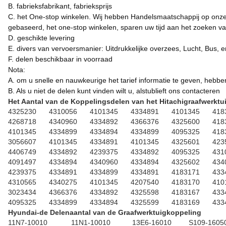
B. fabrieksfabrikant, fabrieksprijs
C. het One-stop winkelen. Wij hebben Handelsmaatschappij op onze fa
gebaseerd, het one-stop winkelen, sparen uw tijd aan het zoeken va
D. geschikte levering
E. divers van vervoersmanier: Uitdrukkelijke overzees, Lucht, Bus, e
F. delen beschikbaar in voorraad
Nota:
A. om u snelle en nauwkeurige het tarief informatie te geven, hebbe
B. Als u niet de delen kunt vinden wilt u, alstublieft ons contacteren
Het Aantal van de Koppelingsdelen van het Hitachigraafwerktu
4325230
4310056
4101345
4334891
4101345
418
4268718
4340960
4334892
4366376
4325600
418
4101345
4334899
4334894
4334899
4095325
418
3056607
4101345
4334891
4101345
4325601
423
4406749
4334892
4239375
4334892
4095325
431
4091497
4334894
4340960
4334894
4325602
434
4239375
4334891
4334899
4334891
4183171
433
4310565
4340275
4101345
4207540
4183170
410
3023434
4366376
4334892
4325598
4183167
433
4095325
4334899
4334894
4325599
4183169
433
Hyundai-de Delenaantal van de Graafwerktuigkoppeling
11N7-10010
11N1-10010
13E6-16010
S109-1605