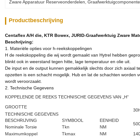
Zware Apparatuur Reserveonderdelen
, 
Graafwerktuigcomponent
Productbeschrijving
Centaflex A/H die, KTR Bowex, JURID-Graafwerktuig Zware Mat
Beschrijving:
1. Materiële opties voor h-reekskoppelingen
H de reekskoppeling die wij wordt gemaakt van Hytrel hebben geproduc
blinkt ook in weerstand tegen hitte, lage temperatuur en olie uit.
De input en de output kunnen gemakkelijk slechts door zich axiaal
opzetten is een schacht mogelijk. Hub en lat de schachten worden 
wordt veroorzaakt.
2. Technische Gegevens
KOPPELENDE DE REEKS TECHNISCHE GEGEVENS VAN „H“
GROOTTE
30
TECHNISCHE GEGEVENS
BESCHRIJVING
SYMBOOL
EENHEID
50
Nominale Torsie
Tkn
NM
Maximumkoppel
Tkmax
NM
14