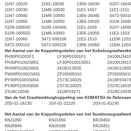
11N7-10020
11N1-10030
13E6-16030
S107-1604
11N7-10030
11M8-10030
11E1-1507
11E1-1511
11N7-10040
11M8-10040
13E6-16040
S472-5001
11N7-10050
11M8-10050
13E6-16020
S109-1606
S109-18060D
S109-140406
11E1-1509
S107-1606
S109-18055D
11M8-10060
13E6-16050
11E3-1503
11N7-10060
S472-500106
11E1-1510
11EM-1202
S472-500102
S472-500226
13E6-16060
11EM-1203
Het Aantal van de Koppelingsdelen van het Kobelcograafwerkt
PH30P01002F1
LF30P01001F1
24100U341
PH30P01002S001
LF30P01001S001
24100U341
PH30P01002S002
2418U128S5
2418U128S
PW30P01002S003
ZP26D05010
ZP26D0501
PY30P01003S004
ZS73C16025
2418P23473
PY30P01003S006
ZS73C20025
ZS23C1603
ZS18C10045
2418P19271
ZS18C1003
Van de het Graafwerktuigkoppeling van KOMATSU de Delenaan
20D-01-18130
20X-01-21120
203-01-61190
Het Aantal van de Koppelingsdelen van het Sumitomograafwer
KNJ1050
KNJ1050
KRJ3450
KNJ0949
KNJ0186
KRJ3451