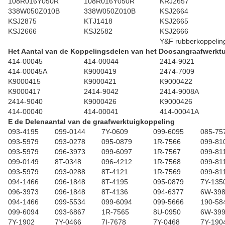
108R016Y050R
108R016Y050R
KRJ2657
338W050Z010B
338W050Z010B
KSJ2664
KSJ2875
KTJ1418
KSJ2665
KSJ2666
KSJ2582
KSJ2666
Y&F rubberkoppelin
Het Aantal van de Koppelingsdelen van het Doosangraafwerkt
414-00045
414-00044
2414-9021
414-00045A
K9000419
2474-7009
K9000415
K9000421
K9000422
K9000417
2414-9042
2414-9008A
2414-9040
K9000426
K9000426
414-00040
414-00041
414-00041A
E de Delenaantal van de graafwerktuigkoppeling
093-4195
099-0144
7Y-0609
099-6095
085-75
093-5979
093-0278
095-0879
1R-7566
099-81
093-5979
096-3973
099-6097
1R-7567
099-81
099-0149
8T-0348
096-4212
1R-7568
099-81
093-5979
093-0288
8T-4121
1R-7569
099-81
094-1466
096-1848
8T-4195
095-0879
7Y-135
096-3973
096-1848
8T-4136
094-6377
6W-39
094-1466
099-5534
099-6094
099-5666
190-58
099-6094
093-6867
1R-7565
8U-0950
6W-39
7Y-1902
7Y-0466
7I-7678
7Y-0468
7Y-190