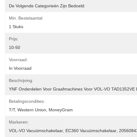
De Volgende Categorieën Zijn Bedoeld:
Min. Bestelaantal:
1 Stuks
Prijs:
10-50
Voorraad:
In Voorraad
Beschrijving:
YNF Onderdelen Voor Graafmachines Voor VOL-VO TAD1352VE 
Betalingscondities:
T/T, Western Union, MoneyGram
Markeren:
VOL-VO Vacuümschakelaar
, 
EC360 Vacuümschakelaar
, 
2056084