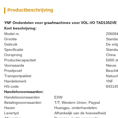
Productbeschrijving
YNF Onderdelen voor graafmachines voor VOL-VO TAD1352VE 
Kort beschrijving:
Model nr.
20608
Grootte
Standa
Gebruik
De volg
Specificatie
Standa
Oorsprong
China
Productiecapaciteit
5000 s
Voorwaarde
Nieuw
Proefproef
Beschi
Transportpakket
Natuurl
Handelsmerk
YNF
HS-code
84314
Handelsvoorwaarden:
Handelsvoorwaarden
EXW
Betalingsvoorwaarden
T/T, Western Union, Paypal
Haven
Huangpu, onderhandelen.
Levertyd
Afhankelijk van de hoeveelheid