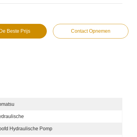
De Beste Prijs
Contact Opnemen
omatsu
draulische
oofd Hydraulische Pomp