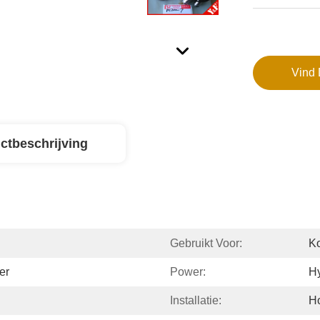
Vind 
ctbeschrijving
Gebruikt Voor:
K
er
Power:
Hy
Installatie:
H