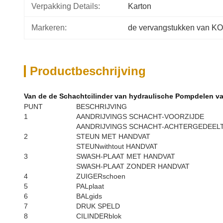
Verpakking Details:
Karton
Markeren:
de vervangstukken van 
Productbeschrijving
Van de de Schachtcilinder van hydraulische Pompdelen v
PUNT
BESCHRIJVING
1
AANDRIJVINGS SCHACHT-VOORZIJDE
AANDRIJVINGS SCHACHT-ACHTERGEDEEL
2
STEUN MET HANDVAT
STEUNwithtout HANDVAT
3
SWASH-PLAAT MET HANDVAT
SWASH-PLAAT ZONDER HANDVAT
4
ZUIGERschoen
5
PALplaat
6
BALgids
7
DRUK SPELD
8
CILINDERblok