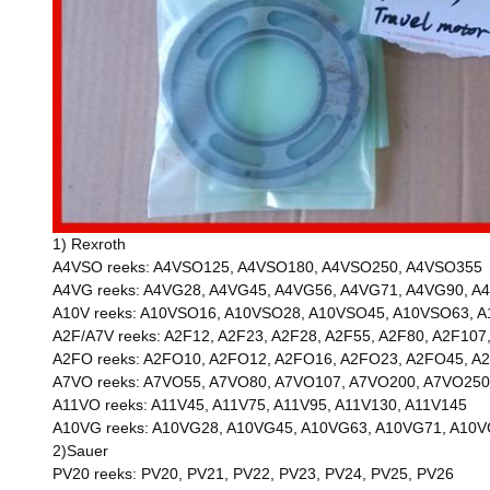
1) Rexroth
A4VSO reeks: A4VSO125, A4VSO180, A4VSO250, A4VSO355
A4VG reeks: A4VG28, A4VG45, A4VG56, A4VG71, A4VG90, A
A10V reeks: A10VSO16, A10VSO28, A10VSO45, A10VSO63, 
A2F/A7V reeks: A2F12, A2F23, A2F28, A2F55, A2F80, A2F107
A2FO reeks: A2FO10, A2FO12, A2FO16, A2FO23, A2FO45, A
A7VO reeks: A7VO55, A7VO80, A7VO107, A7VO200, A7VO250
A11VO reeks: A11V45, A11V75, A11V95, A11V130, A11V145
A10VG reeks: A10VG28, A10VG45, A10VG63, A10VG71, A10
2)Sauer
PV20 reeks: PV20, PV21, PV22, PV23, PV24, PV25, PV26