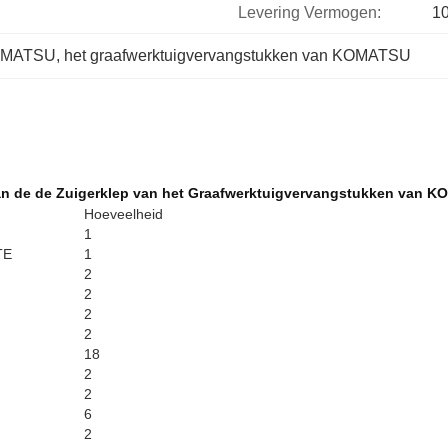
Levering Vermogen:
1
KOMATSU
, 
het graafwerktuigvervangstukken van KOMATSU
an de de Zuigerklep van het Graafwerktuigvervangstukken van KO
Hoeveelheid
1
TE
1
2
2
2
2
18
2
2
6
2