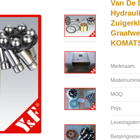
Van De 
Hydraul
Zuigerk
Graafwe
KOMATSU
Merknaam:
Modelnumme
MOQ:
Prijs:
Leveringsterm
Betalingsvoo