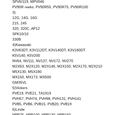
SPV6/119, MPV046
PV90R reeks: PV90R55, PV90R75, PV90R100
3)
12G, 14G, 16G
215, 245
320, 320C, AP12
SPK10/10
330B
4)Kawasaki
K3V63DT, K3V112DT, K3V140DT, K3V180DT
K5V140, K5V200
NV64, NV111, NV137, NV172, NV270
M2X63, M2X120, M2X146, M2X150, M2X170, M2X210
M5X130, M5X180
MX150, MX173, MX500
GM35VL
5)Vickers
PVE19, PVE21, TA1919
PVH57, PVH74, PVH98, PVH131, PVH141
PVB5, PVB6, PVB15, PVB20, PVB19
6)Linde
HPR75, HPR100, HPR130, HPR160