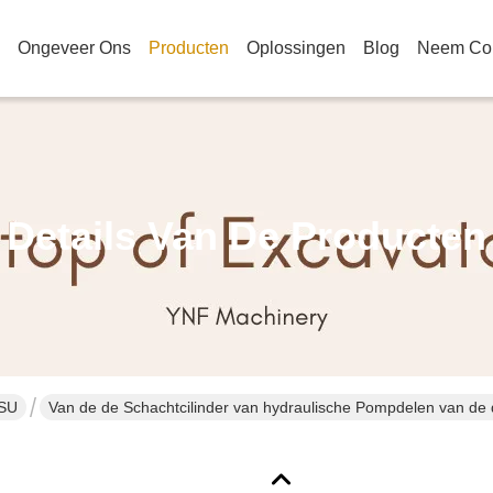
Ongeveer Ons
Producten
Oplossingen
Blog
Neem Con
Details Van De Producten
TSU
Van de de Schachtcilinder van hydraulische Pompdelen van de 
KOMATSU de Moeilijke situatie PC200