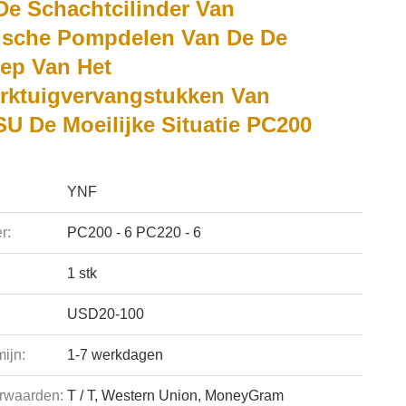
De Schachtcilinder Van
ische Pompdelen Van De De
lep Van Het
rktuigvervangstukken Van
 De Moeilijke Situatie PC200
YNF
r:
PC200 - 6 PC220 - 6
1 stk
USD20-100
ijn:
1-7 werkdagen
rwaarden:
T / T, Western Union, MoneyGram