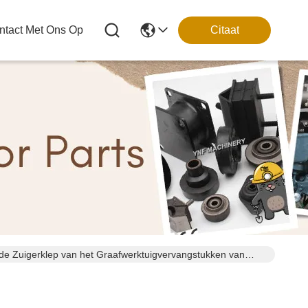
tact Met Ons Op
Citaat
de Zuigerklep van het Graafwerktuigvervangstukken van