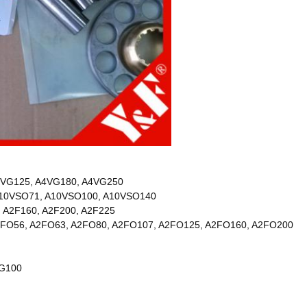
4VG125, A4VG180, A4VG250
A10VSO71, A10VSO100, A10VSO140
, A2F160, A2F200, A2F225
2FO56, A2FO63, A2FO80, A2FO107, A2FO125, A2FO160, A2FO200
VG100