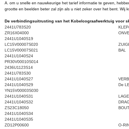
A. om u snelle en nauwkeurige het tarief informatie te geven, hebb
grootte en beelden beter zal zijn als u niet zeker over het bent. Wij
De verbindingsuitrusting van het Kobelcograafwerktuig voor s
2441U783S20
KLEPc
ZR16X04000
ONVE
2441U1040S19
LC15V00007S020
ZUIG
LC15V00007S021
BAL
2441U1040S24
PR30V00010S014
2436U1123S14
2441U783S30
2441U1040S27
VERB
2441U1040S29
De L
YN15V00003S030
2441U1040S31
LAG
2441U1040S32
DRAG
ZS23C18050
BOU
2441U1040S34
2441U1040S35
ZD12P00600
O-RI