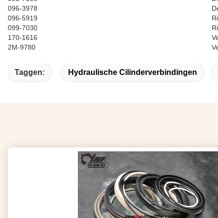
096-3978
D
096-5919
R
099-7030
R
170-1616
V
2M-9780
Ve
Taggen:
Hydraulische Cilinderverbindingen