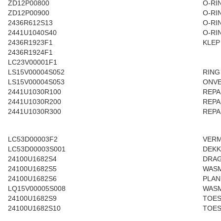
ZD12P00800
O-RI
ZD12P00900
O-RI
2436R612S13
O-RI
2441U1040S40
O-RI
2436R1923F1
KLEP
2436R1924F1
LC23V00001F1
LS15V00004S052
RING
LS15V00004S053
ONVE
2441U1030R100
REPAR
2441U1030R200
REPAR
2441U1030R300
REPAR
LC53D00003F2
VERM
LC53D00003S001
DEKK
24100U1682S4
DRAG
24100U1682S5
WAS
24100U1682S6
PLAN
LQ15V00005S008
WAS
24100U1682S9
TOES
24100U1682S10
TOES