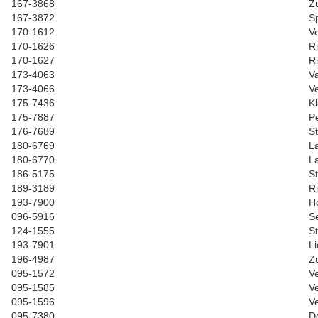
167-3868
Z
167-3872
S
170-1612
V
170-1626
R
170-1627
R
173-4063
V
173-4066
V
175-7436
K
175-7887
P
176-7689
S
180-6769
L
180-6770
L
186-5175
S
189-3189
R
193-7900
H
096-5916
S
124-1555
S
193-7901
L
196-4987
Z
095-1572
Ve
095-1585
Ve
095-1596
Ve
095-7380
D