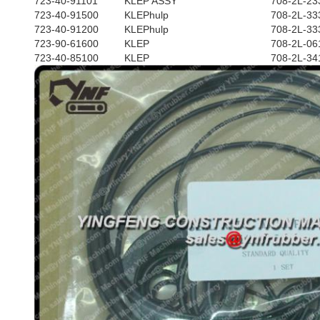
723-40-91101
KLEP ASSY
708-2L-23
723-40-91500
KLEPhulp
708-2L-33
723-40-91200
KLEPhulp
708-2L-33
723-90-61600
KLEP
708-2L-06
723-40-85100
KLEP
708-2L-34