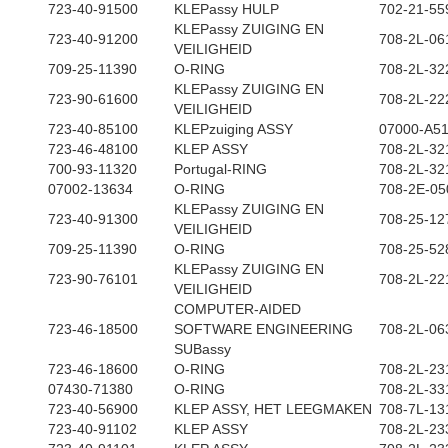
723-40-91500
KLEPassy HULP
702-21-55
KLEPassy ZUIGING EN
723-40-91200
708-2L-06
VEILIGHEID
709-25-11390
O-RING
708-2L-32
KLEPassy ZUIGING EN
723-90-61600
708-2L-22
VEILIGHEID
723-40-85100
KLEPzuiging ASSY
07000-A5
723-46-48100
KLEP ASSY
708-2L-32
700-93-11320
Portugal-RING
708-2L-32
07002-13634
O-RING
708-2E-05
KLEPassy ZUIGING EN
723-40-91300
708-25-12
VEILIGHEID
709-25-11390
O-RING
708-25-52
KLEPassy ZUIGING EN
723-90-76101
708-2L-22
VEILIGHEID
COMPUTER-AIDED
723-46-18500
SOFTWARE ENGINEERING
708-2L-06
SUBassy
723-46-18600
O-RING
708-2L-23
07430-71380
O-RING
708-2L-33
723-40-56900
KLEP ASSY, HET LEEGMAKEN
708-7L-13
723-40-91102
KLEP ASSY
708-2L-23