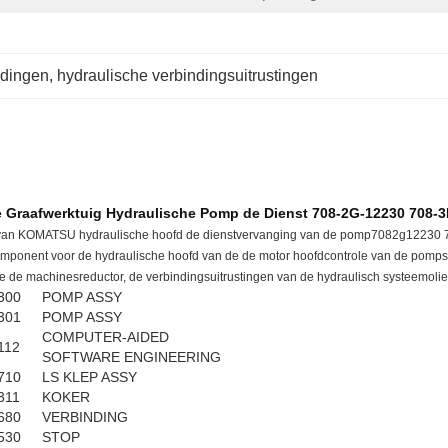
ndingen
, 
hydraulische verbindingsuitrustingen
 Graafwerktuig Hydraulische Pomp de Dienst 708-2G-12230 708-
0-7 van KOMATSU hydraulische hoofd de dienstvervanging van de pomp7082g12230
mponent voor de hydraulische hoofd van de de motor hoofdcontrole van de pomps
 de machinesreductor, de verbindingsuitrustingen van de hydraulisch systeemolie
300
POMP ASSY
301
POMP ASSY
COMPUTER-AIDED
112
SOFTWARE ENGINEERING
710
LS KLEP ASSY
311
KOKER
680
VERBINDING
530
STOP