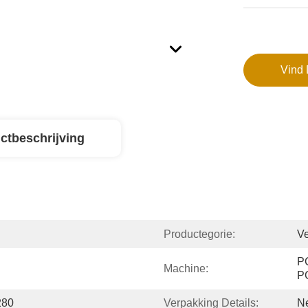
Vind 
ctbeschrijving
Productegorie:
Ve
P
Machine:
P
280
Verpakking Details:
Ne