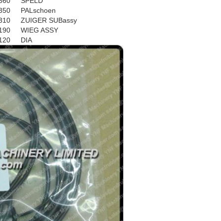
360
SPELD
350
PALschoen
310
ZUIGER SUBassy
190
WIEG ASSY
120
DIA