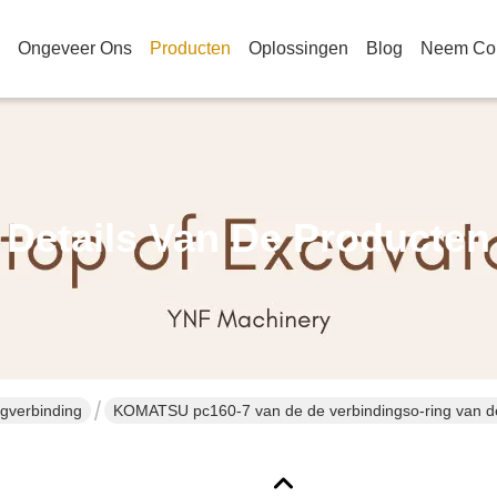
Ongeveer Ons
Producten
Oplossingen
Blog
Neem Con
Details Van De Producten
igverbinding
KOMATSU pc160-7 van de de verbindingso-ring van de
708-2G-12230 708-3M-12280