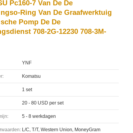
U Pc160-7 Van De De
ingso-Ring Van De Graafwerktuig
ische Pomp De De
ingsdienst 708-2G-12230 708-3M-
YNF
r:
Komatsu
1 set
20 - 80 USD per set
ijn:
5 - 8 werkdagen
rwaarden:
L/C, T/T, Western Union, MoneyGram