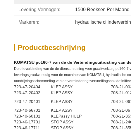
Levering Vermogen:
1500 Reeksen Per Maand
Markeren:
hydraulische cilinderverbi
Productbeschrijving
KOMATSU pc160-7 van de de Verbindingsuitrusting van de
De olieverbinding van de de dienstuitrusting voor graafwerktuig pc16
leveringsgraafwerktuig voor de machines van KOMATSU, hydraulische co
aandrijvingsschommeling van de verminderingsversnellingsbak definitieve
723-47-20404
KLEP ASSY
708-2L-00
723-47-20402
KLEP ASSY
708-2L-01
723-47-20401
KLEP ASSY
708-2L-06
723-40-66701
KLEP ASSY
708-2L-06
723-40-60101
KLEPassy HULP
708-2L-35
723-46-17701
STOP ASSY
708-2L-24
723-46-17711
STOP ASSY
708-2L-35