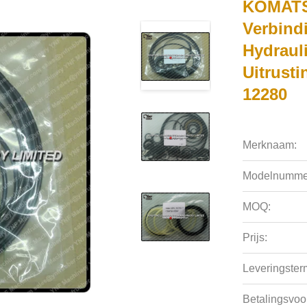
KOMATS
Verbind
Hydraul
Uitrust
12280
Merknaam:
Modelnumme
MOQ:
Prijs:
Leveringsterm
Betalingsvoo