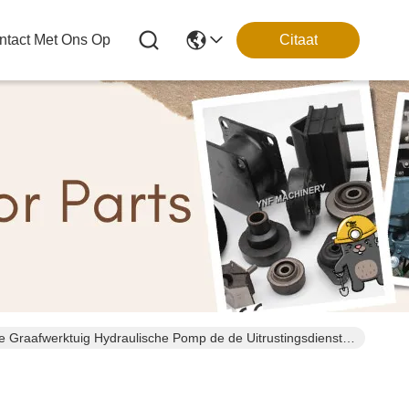
tact Met Ons Op
Citaat
 Graafwerktuig Hydraulische Pomp de de Uitrustingsdienst