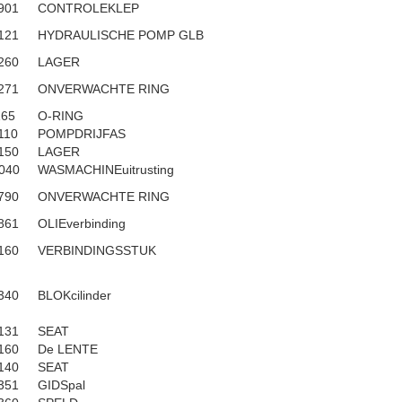
901
CONTROLEKLEP
121
HYDRAULISCHE POMP GLB
260
LAGER
271
ONVERWACHTE RING
165
O-RING
110
POMPDRIJFAS
150
LAGER
040
WASMACHINEuitrusting
790
ONVERWACHTE RING
861
OLIEverbinding
160
VERBINDINGSSTUK
340
BLOKcilinder
131
SEAT
160
De LENTE
140
SEAT
351
GIDSpal