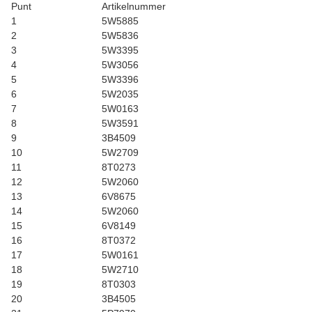
Punt
Artikelnummer
1
5W5885
2
5W5836
3
5W3395
4
5W3056
5
5W3396
6
5W2035
7
5W0163
8
5W3591
9
3B4509
10
5W2709
11
8T0273
12
5W2060
13
6V8675
14
5W2060
15
6V8149
16
8T0372
17
5W0161
18
5W2710
19
8T0303
20
3B4505