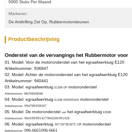
5000 Stuks Per Maand
Markeren:
De Antitrilling Zet Op
, 
Rubbermotorsteunen
Productbeschrijving
Onderstel van de vervangings het Rubbermotor voor
01. Model: Voor de motoronderstel van het egraafwerktuig E120
Artikelnummer: 936847
02. Model: Achter de motoronderstel van het egraafwerktuig E120
Artikelnummer: 940441
03. Model: egraafwerktuig
motoronderstel
E120B OP
Artikelnummer: 994709/938268
04. Model: egraafwerktuig
motoronderstel
E120B ONDERAAN
994708
/
938267
Artikelnummer:
05. Model: De motoronderstel
het egraafwerktuig
van
E200B
964199
/
991427
/
964200
/
991428
Artikelnummer:
06. Model: egraafwerktuig
motoronderstel
307/307B/307C OP
096-6663/096-6661
Artikelnummer: