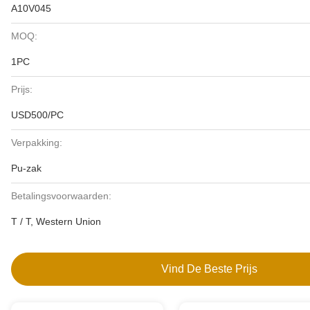
A10V045
MOQ:
1PC
Prijs:
USD500/PC
Verpakking:
Pu-zak
Betalingsvoorwaarden:
T / T, Western Union
Vind De Beste Prijs