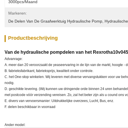
3000pcs/maand
Markeren:
De Delen Van De Graafwerktuig Hydraulische Pomp
, 
Hydraulisch
Productbeschrijving
Van de hydraulische pompdelen van het Rexrotha10v045
Advanrage:
A. meer dan 20 veroorzaakt de yeaseervaring in de lijn van de markt, hoogte - 
B. fabrieksfabrikant, fabrieksprijs, kwaliteit onder controle.
C. het One-stop winkelen. Wij leveren met diverse vervangstukken voor uw behoe
nodig.
D. geschikte levering. (Wij kunnen uw dringende orde binnen 24 uren behandele
met postcode vóór verzending vereisen. Zo, zal het beter zijn als u cound ons vo
E. divers van vervoersmanier: Uitdrukkelijke overzees, Lucht, Bus, enz.
F. delen beschikbaar in voorraad
Ander model: