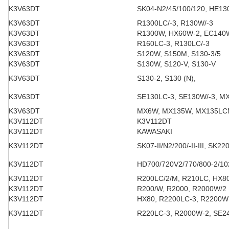
K3V63DT
SK04-N2/45/100/120, HE1
K3V63DT
R1300LC/-3, R130W/-3
K3V63DT
R1300W, HX60W-2, EC140
K3V63DT
R160LC-3, R130LC/-3
K3V63DT
S120W, S150M, S130-3/5
K3V63DT
S130W, S120-V, S130-V
K3V63DT
S130-2, S130 (N),
K3V63DT
SE130LC-3, SE130W/-3, M
K3V63DT
MX6W, MX135W, MX135L
K3V112DT
K3V112DT
K3V112DT
KAWASAKI
K3V112DT
SK07-II/N2/200/-II-III, SK220/
K3V112DT
HD700/720V2/770/800-2/10
K3V112DT
R200LC/2/M, R210LC, HX8
K3V112DT
R200/W, R2000, R2000W/2
K3V112DT
HX80, R2200LC-3, R2200W
K3V112DT
R220LC-3, R2000W-2, SE2