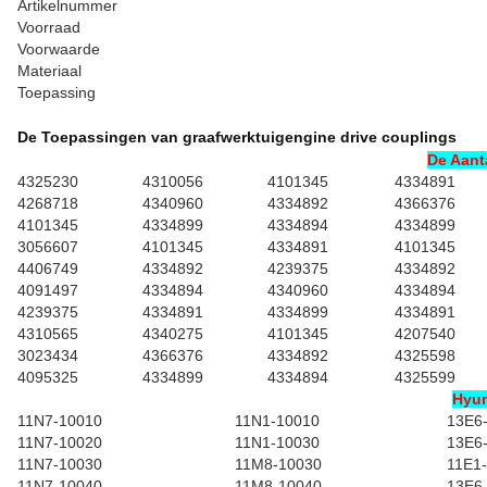
Artikelnummer
Voorraad
Voorwaarde
Materiaal
Toepassing
De Toepassingen van graafwerktuigengine drive couplings
De Aant
4325230
4310056
4101345
4334891
4268718
4340960
4334892
4366376
4101345
4334899
4334894
4334899
3056607
4101345
4334891
4101345
4406749
4334892
4239375
4334892
4091497
4334894
4340960
4334894
4239375
4334891
4334899
4334891
4310565
4340275
4101345
4207540
3023434
4366376
4334892
4325598
4095325
4334899
4334894
4325599
Hyun
11N7-10010
11N1-10010
13E6
11N7-10020
11N1-10030
13E6
11N7-10030
11M8-10030
11E1
11N7-10040
11M8-10040
13E6