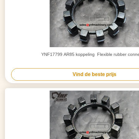
YNF17799 AR85 koppeling ️ Flexible rubber conn
Vind de beste prijs