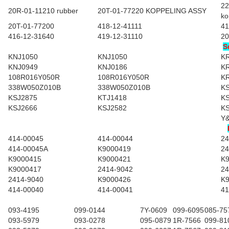
22
20R-01-11210 rubber
20T-01-77220 KOPPELING ASSY
ko
20T-01-77200
418-12-41111
41
416-12-31640
419-12-31110
20
S
KNJ1050
KNJ1050
K
KNJ0949
KNJ0186
K
108R016Y050R
108R016Y050R
K
338W050Z010B
338W050Z010B
K
KSJ2875
KTJ1418
K
KSJ2666
KSJ2582
K
Y&
414-00045
414-00044
24
414-00045A
K9000419
24
K9000415
K9000421
K
K9000417
2414-9042
24
2414-9040
K9000426
K
414-00040
414-00041
41
093-4195
099-0144
7Y-0609
099-6095
085-75
093-5979
093-0278
095-0879
1R-7566
099-81