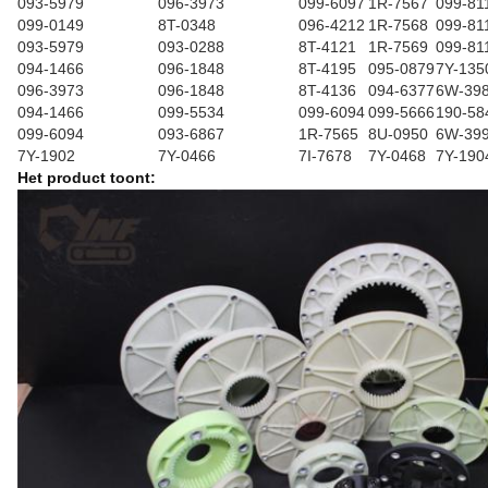
093-5979
096-3973
099-6097
1R-7567
099-81
099-0149
8T-0348
096-4212
1R-7568
099-81
093-5979
093-0288
8T-4121
1R-7569
099-81
094-1466
096-1848
8T-4195
095-0879
7Y-135
096-3973
096-1848
8T-4136
094-6377
6W-39
094-1466
099-5534
099-6094
099-5666
190-58
099-6094
093-6867
1R-7565
8U-0950
6W-39
7Y-1902
7Y-0466
7I-7678
7Y-0468
7Y-190
Het product toont: