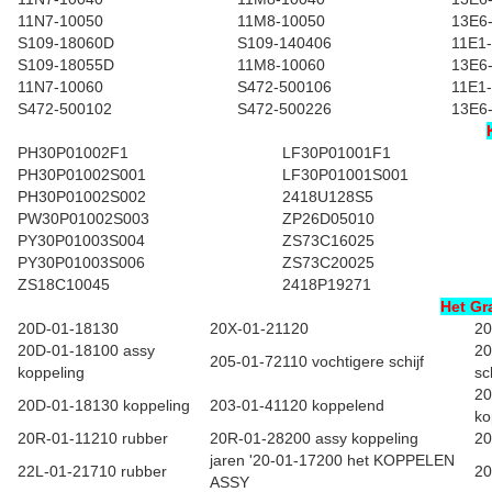
11N7-10050
11M8-10050
13E6
S109-18060D
S109-140406
11E1
S109-18055D
11M8-10060
13E6
11N7-10060
S472-500106
11E1
S472-500102
S472-500226
13E6
PH30P01002F1
LF30P01001F1
PH30P01002S001
LF30P01001S001
PH30P01002S002
2418U128S5
PW30P01002S003
ZP26D05010
PY30P01003S004
ZS73C16025
PY30P01003S006
ZS73C20025
ZS18C10045
2418P19271
Het Gr
20D-01-18130
20X-01-21120
20
20D-01-18100 assy
20
205-01-72110 vochtigere schijf
koppeling
sch
20
20D-01-18130 koppeling
203-01-41120 koppelend
ko
20R-01-11210 rubber
20R-01-28200 assy koppeling
20
jaren '20-01-17200 het KOPPELEN
22L-01-21710 rubber
20
ASSY