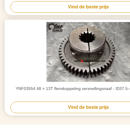
Vind de beste prijs
YNF03554 48 × 13T flenskoppeling versnellingsnaaf - ID37.
Vind de beste prijs