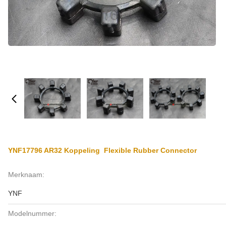
YNF17796 AR32 Koppeling ️ Flexible Rubber Connector
Merknaam:
YNF
Modelnummer: