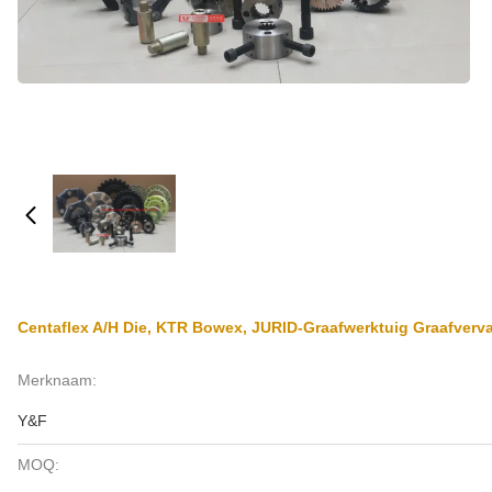
Centaflex A/H Die, KTR Bowex, JURID-Graafwerktuig Graafver
Merknaam:
Y&F
MOQ: