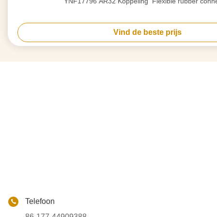
YNF17796 AR32 Koppeling ️ Flexible rubber conn
Vind de beste prijs
Telefoon
86-177-44909388