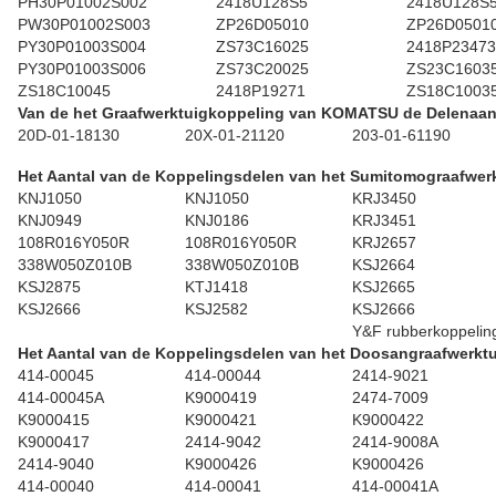
PH30P01002S002
2418U128S5
2418U128S
PW30P01002S003
ZP26D05010
ZP26D0501
PY30P01003S004
ZS73C16025
2418P23473
PY30P01003S006
ZS73C20025
ZS23C1603
ZS18C10045
2418P19271
ZS18C1003
Van de het Graafwerktuigkoppeling van KOMATSU de Delenaan
20D-01-18130
20X-01-21120
203-01-61190
Het Aantal van de Koppelingsdelen van het Sumitomograafwer
KNJ1050
KNJ1050
KRJ3450
KNJ0949
KNJ0186
KRJ3451
108R016Y050R
108R016Y050R
KRJ2657
338W050Z010B
338W050Z010B
KSJ2664
KSJ2875
KTJ1418
KSJ2665
KSJ2666
KSJ2582
KSJ2666
Y&F rubberkoppelin
Het Aantal van de Koppelingsdelen van het Doosangraafwerkt
414-00045
414-00044
2414-9021
414-00045A
K9000419
2474-7009
K9000415
K9000421
K9000422
K9000417
2414-9042
2414-9008A
2414-9040
K9000426
K9000426
414-00040
414-00041
414-00041A