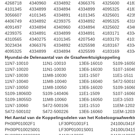
4268718
4340960
4334892
4366376
4325600
418
4101345
4334899
4334894
4334899
4095325
418
3056607
4101345
4334891
4101345
4325601
423
4406749
4334892
4239375
4334892
4095325
431
4091497
4334894
4340960
4334894
4325602
434
4239375
4334891
4334899
4334891
4183171
433
4310565
4340275
4101345
4207540
4183170
410
3023434
4366376
4334892
4325598
4183167
433
4095325
4334899
4334894
4325599
4183169
433
Hyundai-de Delenaantal van de Graafwerktuigkoppeling
11N7-10010
11N1-10010
13E6-16010
S109-1605
11N7-10020
11N1-10030
13E6-16030
S107-1604
11N7-10030
11M8-10030
11E1-1507
11E1-1511
11N7-10040
11M8-10040
13E6-16040
S472-5001
11N7-10050
11M8-10050
13E6-16020
S109-1606
S109-18060D
S109-140406
11E1-1509
S107-1606
S109-18055D
11M8-10060
13E6-16050
11E3-1503
11N7-10060
S472-500106
11E1-1510
11EM-1202
S472-500102
S472-500226
13E6-16060
11EM-1203
Het Aantal van de Koppelingsdelen van het Kobelcograafwerkt
PH30P01002F1
LF30P01001F1
24100U341
PH30P01002S001
LF30P01001S001
24100U341