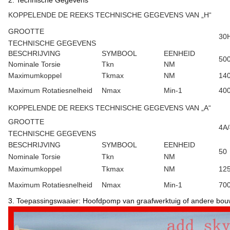
2. Technische Gegevens
KOPPELENDE DE REEKS TECHNISCHE GEGEVENS VAN „H“
GROOTTE
30
TECHNISCHE GEGEVENS
BESCHRIJVING
SYMBOOL
EENHEID
50
Nominale Torsie
Tkn
NM
Maximumkoppel
Tkmax
NM
14
Maximum Rotatiesnelheid
Nmax
Min-1
40
KOPPELENDE DE REEKS TECHNISCHE GEGEVENS VAN „A“
GROOTTE
4A
TECHNISCHE GEGEVENS
BESCHRIJVING
SYMBOOL
EENHEID
50
Nominale Torsie
Tkn
NM
Maximumkoppel
Tkmax
NM
12
Maximum Rotatiesnelheid
Nmax
Min-1
70
3. Toepassingswaaier: Hoofdpomp van graafwerktuig of andere bo