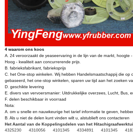
4 waarom ons koos
A. 24 veroorzaakt de yeaseervaring in de lijn van de markt, hoogte 
Hoog - kwaliteit aan concurrerende prijs.
B. fabrieksfabrikant, fabrieksprijs
C. het One-stop winkelen. Wij hebben Handelsmaatschappij die op onz
gebaseerd, het one-stop winkelen, sparen uw tijd aan het zoeken va
D. geschikte levering
E. divers van vervoersmanier: Uitdrukkelijke overzees, Lucht, Bus, e
F. delen beschikbaar in voorraad
Nota:
A. om u snelle en nauwkeurige het tarief informatie te geven, hebbe
B. Als u niet de delen kunt vinden wilt u, alstublieft ons contacteren
Het Aantal van de Koppelingsdelen van het Hitachigraafwerktu
4325230
4310056
4101345
4334891
4101345
418