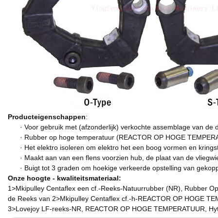
Producteigenschappen
:
· Voor gebruik met (afzonderlijk) verkochte assemblage van d
· Rubber op hoge temperatuur (REACTOR OP HOGE TEMPERATUU
· Het elektro isoleren om elektro het een boog vormen en krings
· Maakt aan van een flens voorzien hub, de plaat van de vliegwie
· Buigt tot 3 graden om hoekige verkeerde opstelling van geko
Onze hoogte - kwaliteitsmateriaal:
1>Mkipulley Centaflex een cf.-Reeks-Natuurrubber (NR), Rubb
de Reeks van 2>Mkipulley Centaflex cf.-h-REACTOR OP HOGE T
3>Lovejoy LF-reeks-NR, REACTOR OP HOGE TEMPERATUUR, Hyt